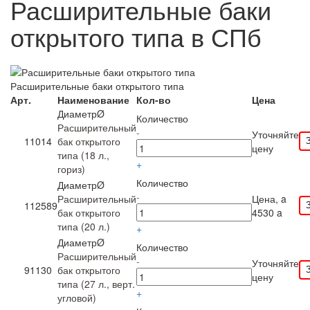
Расширительные баки
открытого типа в СПб
Расширительные баки открытого типа
Арт.
Наименование
Кол-во
Цена
ДиаметрØ
Количество
Расширительный
-
Уточняйте
11014
бак открытого
цену
типа (18 л.,
+
гориз)
Количество
ДиаметрØ
-
Расширительный
Цена,
a
112589
бак открытого
4530
a
типа (20 л.)
+
ДиаметрØ
Количество
Расширительный
-
Уточняйте
91130
бак открытого
цену
типа (27 л., верт.
+
угловой)