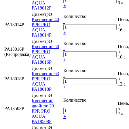
AQUA
9
a
+
PA18012P
ДиаметрØ
Количество
Крепление 40
Цена,
-
PA18014P
PPR PRO
a
AQUA
16
a
+
PA18014P
ДиаметрØ
Количество
Крепление 50
Цена,
-
PA18016P
PPR PRO
a
(Распродажа)
AQUA
10
a
+
PA18016P
ДиаметрØ
Количество
Крепление 63
Цена,
-
PA18018P
PPR PRO
a
AQUA
12
a
+
PA18018P
ДиаметрØ
Количество
Крепление
Цена,
-
двойное 20
PA18508P
a
PPR PRO
7
a
AQUA
+
PA18508P
ДиаметрØ