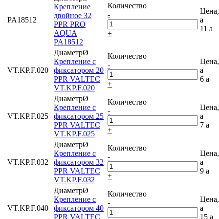
Количество
Крепление
Цена,
-
двойное 32
PA18512
a
PPR PRO
11
a
AQUA
+
PA18512
ДиаметрØ
Количество
Крепление с
Цена,
-
VT.KP.F.020
фиксатором 20
a
PPR VALTEC
6
a
+
VT.KP.F.020
ДиаметрØ
Количество
Крепление с
Цена,
-
VT.KP.F.025
фиксатором 25
a
PPR VALTEC
7
a
+
VT.KP.F.025
ДиаметрØ
Количество
Крепление с
Цена,
-
VT.KP.F.032
фиксатором 32
a
PPR VALTEC
9
a
+
VT.KP.F.032
ДиаметрØ
Количество
Крепление с
Цена,
-
VT.KP.F.040
фиксатором 40
a
PPR VALTEC
15
a