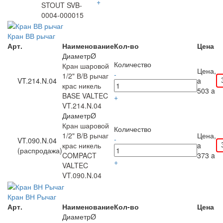
+
STOUT SVB-
0004-000015
Кран ВВ рычаг
Арт.
Наименование
Кол-во
Цена
ДиаметрØ
Количество
Кран шаровой
Цена,
-
1/2" В/В рычаг
VT.214.N.04
a
крас никель
503
a
BASE VALTEC
+
VT.214.N.04
ДиаметрØ
Кран шаровой
Количество
1/2" В/В рычаг
Цена,
-
VT.090.N.04
крас никель
a
(распродажа)
COMPACT
373
a
+
VALTEC
VT.090.N.04
Кран ВН Рычаг
Арт.
Наименование
Кол-во
Цена
ДиаметрØ