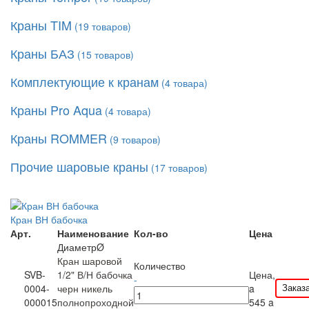
Краны TIM
(
19
товаров)
Краны БАЗ
(
15
товаров)
Комплектующие к кранам
(
4
товара)
Краны Pro Aqua
(
4
товара)
Краны ROMMER
(
9
товаров)
Прочие шаровые краны
(
17
товаров)
Кран ВН бабочка
Арт.
Наименование
Кол-во
Цена
ДиаметрØ
Кран шаровой
Количество
SVB-
1/2" В/Н бабочка
Цена,
-
Заказ
0004-
черн никель
a
000015
полнопроходной
545
a