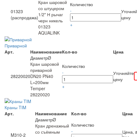
Кран шаровой
Количество
со штуцером
-
01323
Уточня
1/2" Н рычаг
(распродажа)
цену
черн никель
+
01323
AQUALINK
Приварной
Арт.
Наименование
Кол-во
Цена
ДиаметрØ
Кран шаровой
Количество
приварной
-
Уточняйте
28220020
DN20 PN40
цену
L=200мм
+
Temper
28220020
Краны TIM
Арт.
Наименование
Кол-во
Цена
ДиаметрØ
Количество
Кран дренажный
-
со съёмным
Цена,
M310-2