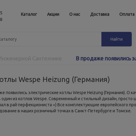
05
Каталог
Акции
О нас
Доставка
Оплата
88
 Инженерной Сантехнике
В продаже появились э
отлы Wespe Heizung (Германия)
даже появились электрические котлы Wespe Heizung (Германия). О
 один из котлов Wespe. Современный и стильный дизайн, просто ш
ал в рай перфекциониста =) Все комплектующие европейского про
дование в наших розничный точках в Санкт-Петербурге и Томске.