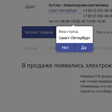
Котлы - Инженерная сантехника
+7 (812) 295-00-
Санкт-Петербург
+7 (812) 458-06-
пн-пт: 09:00-18:00, сб: 10.00-16.00
Ваш город:
Каталог товаров
Санкт-Петербург
Нет
Да
Главная
Новинки Котлов и Новости в
В продаже появились электрок
Новинка !!! В про
как только видишь
понимаешь что поп
оценить это обору