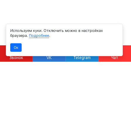
Используем куки. Отключить можно в настройках
браузера.
Подробнее
.
Ок
Звонок
VK
Telegram
Чат
Бесплатная консультация
Наши специалисты с удовольствием вас проконсультируют
по всем вопросам нашего оборудования и услуг,
а также подскажут в выборе продукции, и по ее наличию.