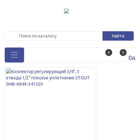
0
0
0
a